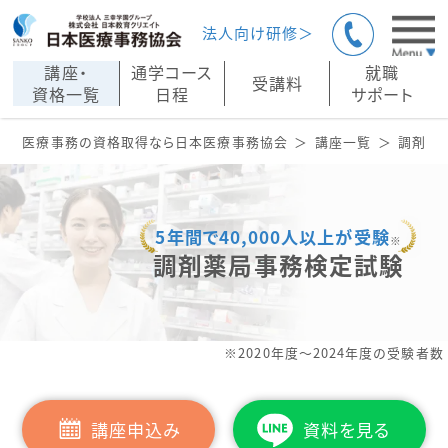
法人向け研修＞
講座・
通学コース
就職
受講料
資格一覧
日程
サポート
医療事務の資格取得なら日本医療事務協会
講座一覧
調剤薬
5年間で40,000人以上が受験
※
調剤薬局事務検定試験
※2020年度〜2024年度の受験者数
講座申込み
資料を見る