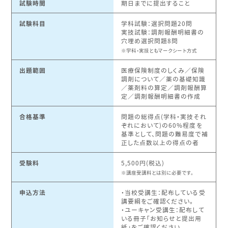
試験時間
期日までに提出すること
試験科目
学科試験：選択問題20問
実技試験：調剤報酬明細書の
穴埋め選択問題8問
学科・実技ともマークシート方式
出題範囲
医療保険制度のしくみ／保険
調剤について／薬の基礎知識
／薬剤料の算定／調剤報酬算
定／調剤報酬明細書の作成
合格基準
問題の総得点(学科・実技それ
ぞれにおいて)の60%程度を
基準として、問題の難易度で補
正した点数以上の得点の者
受験料
5,500円(税込)
講座受講料とは別に必要です。
申込方法
・当校受講生：配布している受
講要綱をご確認ください。
・ユーキャン受講生：配布して
いる冊子「お知らせと提出用
紙」をご確認ください。