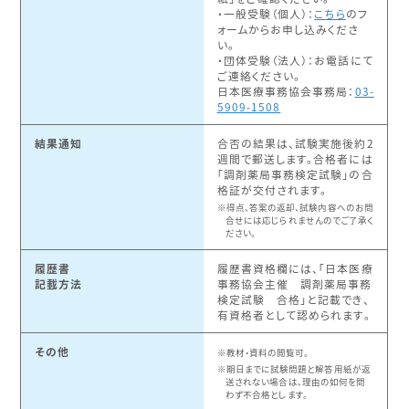
・一般受験（個人）：
こちら
のフ
ォームからお申し込みくださ
い。
・団体受験（法人）：お電話にて
ご連絡ください。
日本医療事務協会事務局：
03-
5909-1508
結果通知
合否の結果は、試験実施後約2
週間で郵送します。合格者には
｢調剤薬局事務検定試験｣の合
格証が交付されます。
得点、答案の返却、試験内容へのお問
合せには応じられませんのでご了承く
ださい。
履歴書
履歴書資格欄には、「日本医療
記載方法
事務協会主催 調剤薬局事務
検定試験 合格」と記載でき、
有資格者として認められます。
その他
教材・資料の閲覧可。
期日までに試験問題と解答用紙が返
送されない場合は、理由の如何を問
わず不合格とします。