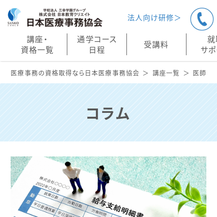
法人向け研修＞
講座・
通学コース
就
受講料
資格一覧
日程
サポ
医療事務の資格取得なら日本医療事務協会
講座⼀覧
医師事
コラム