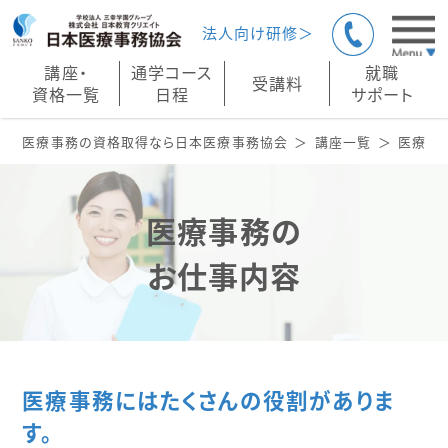
法人向け研修＞
講座・
通学コース
就職
受講料
資格一覧
日程
サポート
医療事務の資格取得なら日本医療事務協会
講座一覧
医療事
医療事務の
お仕事内容
医療事務にはたくさんの役割がありま
す。