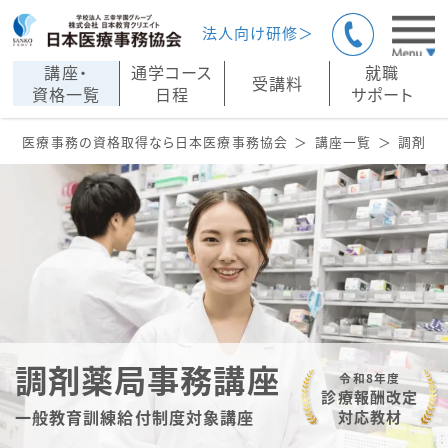
法人向け研修＞
講座・
通学コース
就職
受講料
資格一覧
日程
サポート
医療事務の資格取得なら日本医療事務協会
講座一覧
調剤薬
調剤薬局事務講座
令和8年度
診療報酬改定
一般教育訓練給付制度対象講座
対応教材